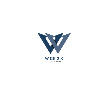
BlockChain
(0)
Cryptocurrency
(0)
DApp
(0)
Hyperledger
(0)